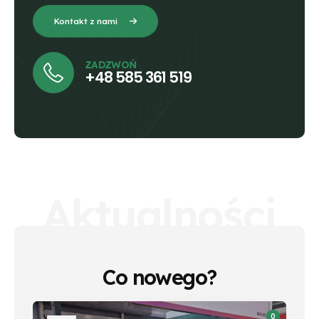
Kontakt z nami
ZADZWOŃ
+48 585 361 519
Aktualności
Co nowego?
0