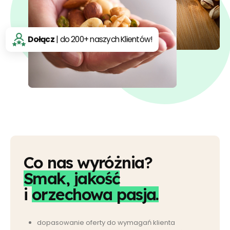
Dołącz
| do 200+ naszych Klientów!
Co nas wyróżnia?
Smak, jakość
i
orzechowa pasja.
dopasowanie oferty do wymagań klienta