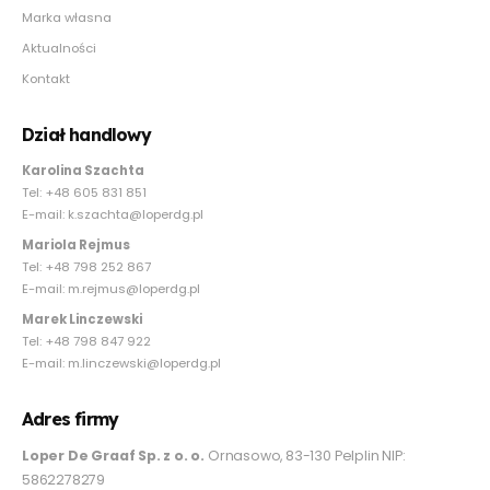
Marka własna
Aktualności
Kontakt
Dział handlowy
Karolina Szachta
Tel: +48 605 831 851
E-mail: k.szachta@loperdg.pl
Mariola Rejmus
Tel: +48 798 252 867
E-mail: m.rejmus@loperdg.pl
Marek Linczewski
Tel: +48 798 847 922
E-mail: m.linczewski@loperdg.pl
Adres firmy
Loper De Graaf Sp. z o. o.
Ornasowo, 83-130 Pelplin NIP:
5862278279